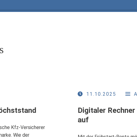
s
11.10.2025
Höchststand
Digitaler Rechner
auf
sche Kfz-Versicherer
marke. Wie der
Mit der Frühstart-Rente mö