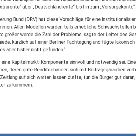
xtrarente“ über „Deutschlandrente“ bis hin zum „Vorsorgekonto“.
rung Bund (DRV) hat diese Vorschläge für eine institutionalisi
mmen. Allen Modellen wurden teils erhebliche Schwachstellen be
sto größer werde die Zahl der Probleme, sagte der Leiter des G
iede, kürzlich auf einer Berliner Fachtagung und fügte lakonisch 
es aber bisher nicht gefunden.“
 eine Kapitalmarkt-Komponente sinnvoll und notwendig sei. Eine
n, deren gute Renditechancen sich mit Beitragsgarantien verbi
Zeitlang auf sich warten lassen dürfte, tun die Bürger gut daran,
ter zu kümmern.