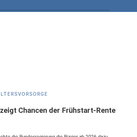
ALTERSVORSORGE
 zeigt Chancen der Frühstart-Rente
chte die Bundesregierung die Bürger ab 2026 dazu