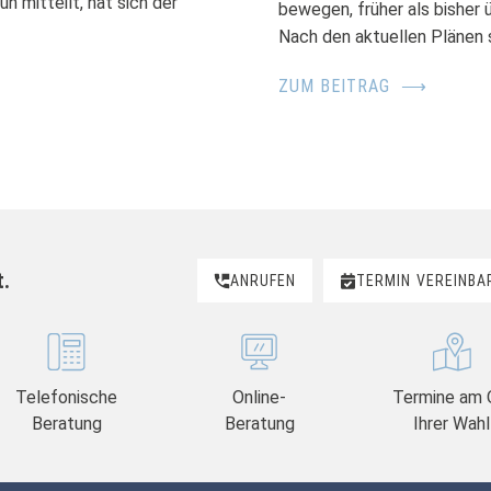
 mitteilt, hat sich der
bewegen, früher als bisher 
Nach den aktuellen Plänen s
ZUM BEITRAG
⟶
t.
ANRUFEN
TERMIN
VEREINBA
Telefonische
Online-
Termine am 
Beratung
Beratung
Ihrer Wahl