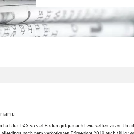
GEMEIN
uni hat der DAX so viel Boden gutgemacht wie selten zuvor. Um 
allerdings nach dem verkorksten Börsenjahr 2018 auch fällig war,