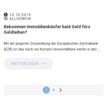
10.10.2019
ALLGEMEIN
Bekommen Immobilienkäufer bald Geld fürs
Geldleihen?
Mit der jüngsten Zinssenkung der Europäischen Zentralbank
(EZB) ist das noch vor Kurzem Unvorstellbare weiter in den …
⟶
WEITERLESEN
Seitennummerierung
1
2
der
Beiträge