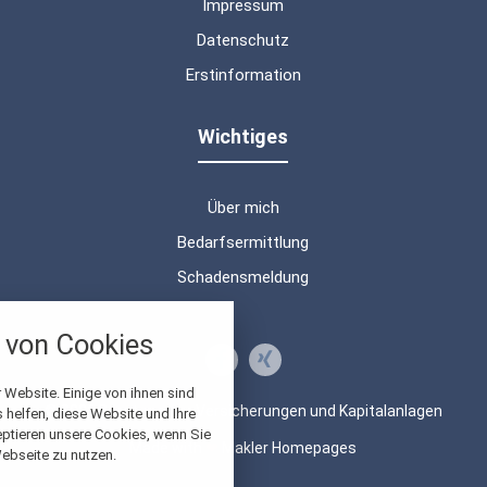
Impressum
Datenschutz
Erstinformation
Wichtiges
Über mich
Bedarfsermittlung
Schadensmeldung
nstellungen
von Cookies
über alle verwendeten Cookies und
chkeit folgende Kategorien zu
r zu blockieren.
 Website. Einige von ihnen sind
© 2026 Beratung von Versicherungen und Kapitalanlagen
helfen, diese Website und Ihre
eptieren unsere Cookies, wenn Sie
Notwendig
Made with
❤
Makler Homepages
ebseite zu nutzen.