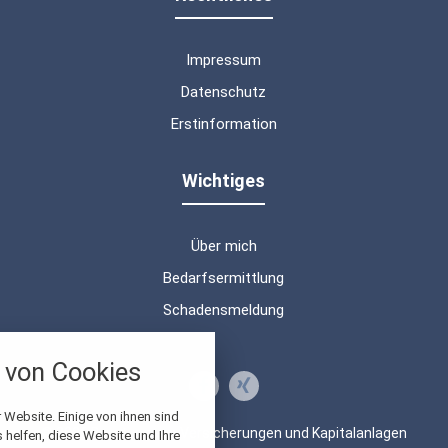
Impressum
Datenschutz
Erstinformation
Wichtiges
Über mich
Bedarfsermittlung
Schadensmeldung
nstellungen
von Cookies
über alle verwendeten Cookies und
chkeit folgende Kategorien zu
r zu blockieren.
 Website. Einige von ihnen sind
© 2026 Beratung von Versicherungen und Kapitalanlagen
helfen, diese Website und Ihre