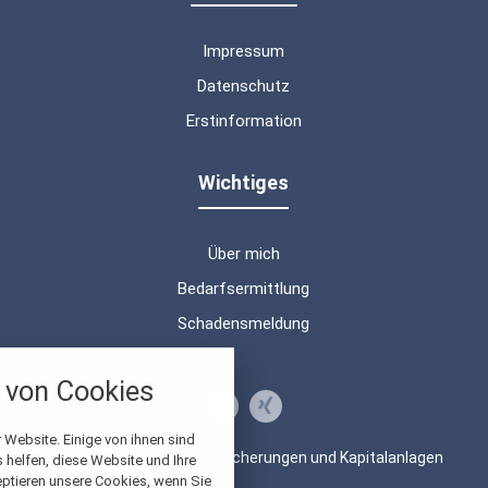
Impressum
Datenschutz
Erstinformation
Wichtiges
Über mich
Bedarfsermittlung
Schadensmeldung
nstellungen
von Cookies
über alle verwendeten Cookies und
chkeit folgende Kategorien zu
r zu blockieren.
 Website. Einige von ihnen sind
© 2026 Beratung von Versicherungen und Kapitalanlagen
helfen, diese Website und Ihre
eptieren unsere Cookies, wenn Sie
Notwendig