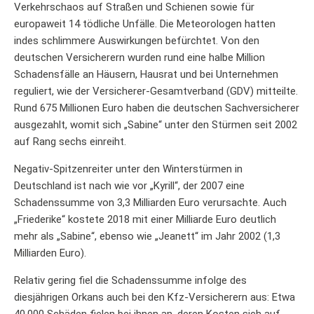
Verkehrschaos auf Straßen und Schienen sowie für
europaweit 14 tödliche Unfälle. Die Meteorologen hatten
indes schlimmere Auswirkungen befürchtet. Von den
deutschen Versicherern wurden rund eine halbe Million
Schadensfälle an Häusern, Hausrat und bei Unternehmen
reguliert, wie der Versicherer-Gesamtverband (GDV) mitteilte.
Rund 675 Millionen Euro haben die deutschen Sachversicherer
ausgezahlt, womit sich „Sabine“ unter den Stürmen seit 2002
auf Rang sechs einreiht.
Negativ-Spitzenreiter unter den Winterstürmen in
Deutschland ist nach wie vor „Kyrill“, der 2007 eine
Schadenssumme von 3,3 Milliarden Euro verursachte. Auch
„Friederike“ kostete 2018 mit einer Milliarde Euro deutlich
mehr als „Sabine“, ebenso wie „Jeanett“ im Jahr 2002 (1,3
Milliarden Euro).
Relativ gering fiel die Schadenssumme infolge des
diesjährigen Orkans auch bei den Kfz-Versicherern aus: Etwa
40.000 Schäden fielen bei ihnen an, deren Kosten sich auf