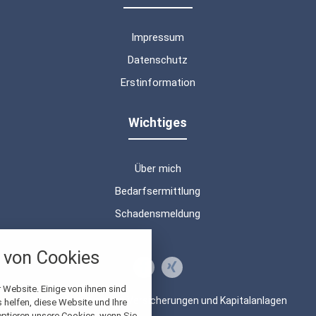
Impressum
Datenschutz
Erstinformation
Wichtiges
Über mich
Bedarfsermittlung
Schadensmeldung
nstellungen
von Cookies
über alle verwendeten Cookies und
chkeit folgende Kategorien zu
r zu blockieren.
 Website. Einige von ihnen sind
© 2026 Beratung von Versicherungen und Kapitalanlagen
helfen, diese Website und Ihre
eptieren unsere Cookies, wenn Sie