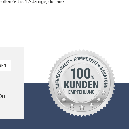
ollen 6- bis 17-Jährige, die eine …
REN
Ort