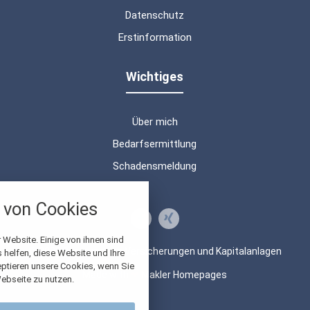
Datenschutz
Erstinformation
Wichtiges
Über mich
Bedarfsermittlung
Schadensmeldung
nstellungen
von Cookies
über alle verwendeten Cookies und
chkeit folgende Kategorien zu
r zu blockieren.
 Website. Einige von ihnen sind
© 2026 Beratung von Versicherungen und Kapitalanlagen
helfen, diese Website und Ihre
eptieren unsere Cookies, wenn Sie
Notwendig
Made with
❤
Makler Homepages
ebseite zu nutzen.
Performance