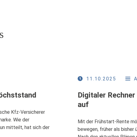
s
11.10.2025
Höchststand
Digitaler Rechner
auf
sche Kfz-Versicherer
marke. Wie der
Mit der Frühstart-Rente mö
 mitteilt, hat sich der
bewegen, früher als bisher 
Nach den aktuellen Plänen s