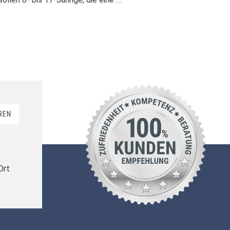
REN
Ort