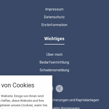
Impressum
Datenschutz
Erstinformation
Wichtiges
Über mich
Bedarfsermittlung
Schadensmeldung
nstellungen
von Cookies
über alle verwendeten Cookies und
chkeit folgende Kategorien zu
r zu blockieren.
 Website. Einige von ihnen sind
© 2026 Beratung von Versicherungen und Kapitalanlagen
helfen, diese Website und Ihre
eptieren unsere Cookies, wenn Sie
Notwendig
Made with
❤
Makler Homepages